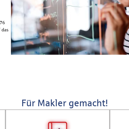
676
f das
Für Makler gemacht!