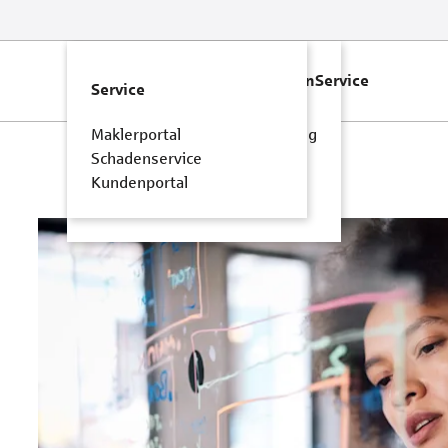
Versicherungen
Unternehmen
Service
Versicherungen
Service
Betriebshaftpflichtversicherung
Maklerportal
Hausratversicherung
Schadenservice
Kfz-Versicherung
Kundenportal
Privathaftpflichtversicherung