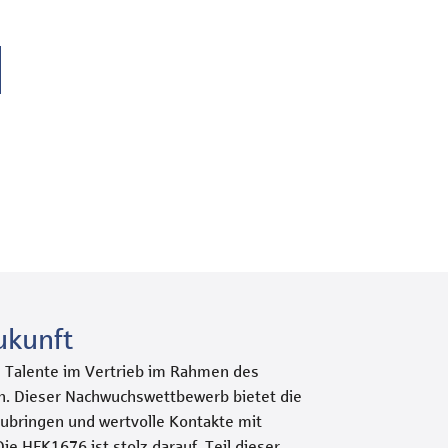
ukunft
e Talente im Vertrieb im Rahmen des
n. Dieser Nachwuchswettbewerb bietet die
zubringen und wertvolle Kontakte mit
ie HFK1676 ist stolz darauf, Teil dieser